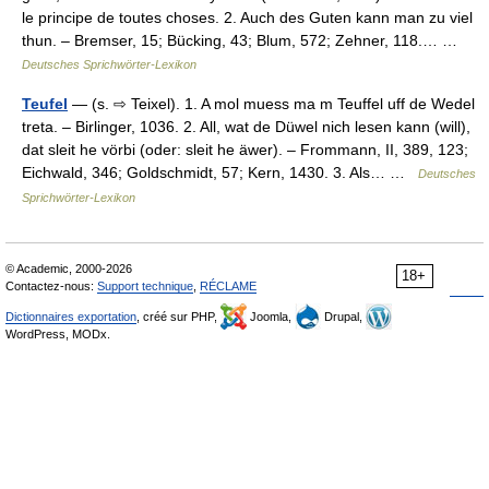
le principe de toutes choses. 2. Auch des Guten kann man zu viel
thun. – Bremser, 15; Bücking, 43; Blum, 572; Zehner, 118.… …
Deutsches Sprichwörter-Lexikon
Teufel
— (s. ⇨ Teixel). 1. A mol muess ma m Teuffel uff de Wedel
treta. – Birlinger, 1036. 2. All, wat de Düwel nich lesen kann (will),
dat sleit he vörbi (oder: sleit he äwer). – Frommann, II, 389, 123;
Eichwald, 346; Goldschmidt, 57; Kern, 1430. 3. Als… …
Deutsches
Sprichwörter-Lexikon
© Academic, 2000-2026
18+
Contactez-nous:
Support technique
,
RÉCLAME
Dictionnaires exportation
, créé sur PHP,
Joomla,
Drupal,
WordPress, MODx.