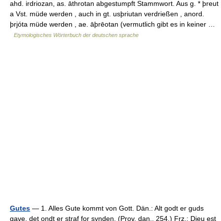
ahd. irdriozan, as. āthrotan abgestumpft Stammwort. Aus g. * þreut
a Vst. müde werden , auch in gt. usþriutan verdrießen , anord.
þrjóta müde werden , ae. āþrēotan (vermutlich gibt es in keiner …
Etymologisches Wörterbuch der deutschen sprache
Gutes
— 1. Alles Gute kommt von Gott. Dän.: Alt godt er guds
gave, det ondt er straf for synden. (Prov. dan., 254.) Frz.: Dieu est