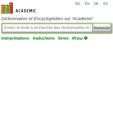
RU
EN
DE
ES
fr-academic.com
Dictionnaires et Encyclopédies sur 'Academic'
Recherche!
interprétations
traductions
livres
Игры ⚽