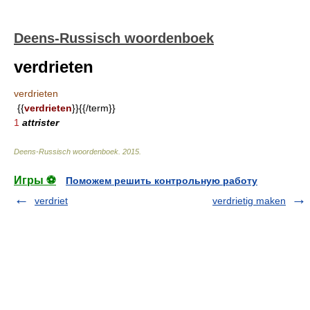
Deens-Russisch woordenboek
verdrieten
verdrieten
{{
verdrieten
}}{{/term}}
1
attrister
Deens-Russisch woordenboek
.
2015
.
Игры ⚽
Поможем решить контрольную работу
verdriet
verdrietig maken